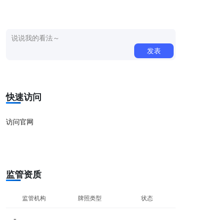
点击上方按钮进行投票（每日限投一次）
发表
0/500
快速访问
访问官网
监管资质
监管机构
牌照类型
状态
-