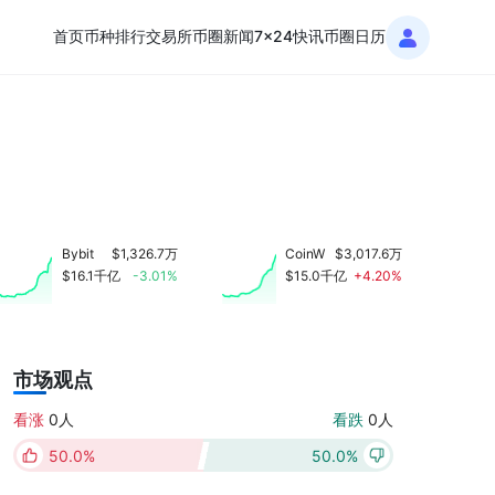
首页
币种排行
交易所
币圈新闻
7x24快讯
币圈日历
Bybit
$1,326.7万
CoinW
$3,017.6万
$16.1千亿
-3.01%
$15.0千亿
+4.20%
市场观点
看涨
0人
看跌
0人
50.0%
50.0%