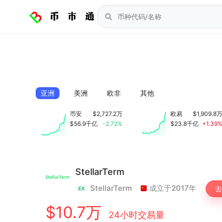
亚洲
美洲
欧非
其他
币安
$2,727.2万
欧易
$1,909.8
$56.9千亿
-2.72%
$23.8千亿
+1.39
StellarTerm
StellarTerm
成立于2017年
去
EX
$10.7万
24小时交易量