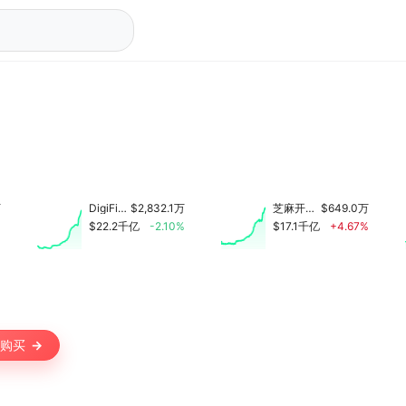
万
DigiFinex
$2,832.1万
芝麻开门(大门)
$649.0万
%
$22.2千亿
-2.10%
$17.1千亿
+4.67%
购买