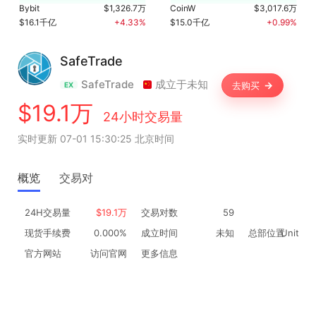
Bybit
$1,326.7万
CoinW
$3,017.6万
$16.1千亿
+4.33%
$15.0千亿
+0.99%
SafeTrade
SafeTrade
成立于未知
去购买
EX
$19.1万
24小时交易量
实时更新 07-01 15:30:25 北京时间
概览
交易对
24H交易量
$19.1万
交易对数
59
现货手续费
0.000%
成立时间
未知
总部位置
United 
官方网站
访问官网
更多信息