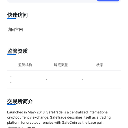
快速访问
访问官网
监管资质
监管机构
牌照类型
状态
-
-
-
-
交易所简介
Launched in May-2018, SafeTrade is a centralized international
cryptocurrency exchange. SafeTrade describes itself as a trading
platform for cryptocurrencies with SafeCoin as the base pair.