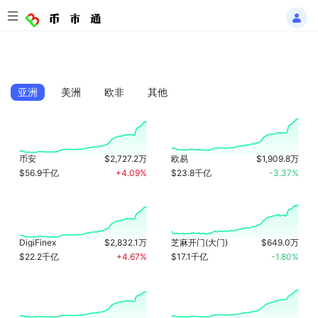
亚洲
美洲
欧非
其他
币安
$2,727.2万
欧易
$1,909.8万
$56.9千亿
+4.09%
$23.8千亿
-3.37%
DigiFinex
$2,832.1万
芝麻开门(大门)
$649.0万
$22.2千亿
+4.67%
$17.1千亿
-1.80%