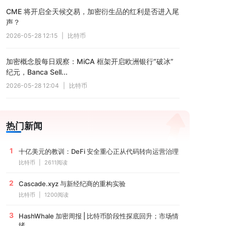
CME 将开启全天候交易，加密衍生品的红利是否进入尾
声？
2026-05-28 12:15
|
比特币
加密概念股每日观察：MiCA 框架开启欧洲银行“破冰”
纪元，Banca Sell...
2026-05-28 12:04
|
比特币
热门新闻
1
十亿美元的教训：DeFi 安全重心正从代码转向运营治理
比特币
|
2611阅读
2
Cascade.xyz 与新经纪商的重构实验
比特币
|
1200阅读
3
HashWhale 加密周报 | 比特币阶段性探底回升；市场情
绪...