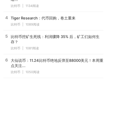
比特币
|
1134阅读
4
Tiger Research：代币回购，卷土重来
比特币
|
1089阅读
5
比特币挖矿生死线：利润骤降 35% 后，矿工们如何生
存？
比特币
|
1081阅读
6
大仙说币：11.24比特币绝地反弹至88000美元！本周重
点关注...
比特币
|
1050阅读