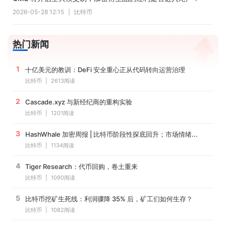
2026-05-28 12:15
|
比特币
热门新闻
1
十亿美元的教训：DeFi 安全重心正从代码转向运营治理
比特币
|
2613阅读
2
Cascade.xyz 与新经纪商的重构实验
比特币
|
1201阅读
3
HashWhale 加密周报 | 比特币阶段性探底回升；市场情绪...
比特币
|
1134阅读
4
Tiger Research：代币回购，卷土重来
比特币
|
1090阅读
5
比特币挖矿生死线：利润骤降 35% 后，矿工们如何生存？
比特币
|
1082阅读