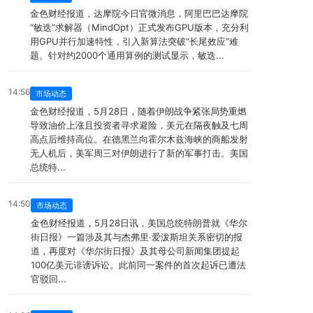
金色财经报道，达摩院今日官微消息，阿里巴巴达摩院
“敏迭”求解器（MindOpt）正式发布GPU版本，充分利
用GPU并行加速特性，引入新算法突破“长尾效应”难
题。针对约2000个通用算例的测试显示，敏迭...
14:56
市场动态
金色财经报道，5月28日，随着伊朗战争紧张局势重燃
导致油价上涨且投资者寻求避险，美元在隔夜触及七周
高点后维持高位。在德黑兰向霍尔木兹海峡的商船发射
无人机后，美军周三对伊朗进行了新的军事打击。美国
总统特...
14:50
市场动态
金色财经报道，5月28日讯，美国总统特朗普就《华尔
街日报》一篇涉及其与杰弗里·爱泼斯坦关系密切的报
道，再度对《华尔街日报》及其母公司新闻集团提起
100亿美元诽谤诉讼。此前同一案件的首次起诉已遭法
官驳回...