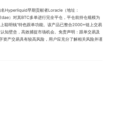
知名Hyperliquid早期贡献者Loracle（地址：
8ed23992dae）对其BTC多单进行完全平仓，平仓前持仓规模为
上线“链上聪明钱”特色跟单功能。该产品已整合2000+链上交易
破认知壁垒，高效捕捉市场机会。免责声明：跟单交易及
字资产交易具有较高风险，用户应充分了解相关风险并谨