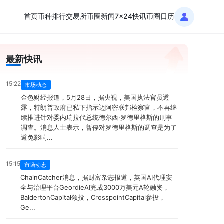
首页
币种排行
交易所
币圈新闻
7x24快讯
币圈日历
最新快讯
15:22
市场动态
金色财经报道，5月28日，据央视，美国执法官员透
露，特朗普政府已私下指示迈阿密联邦检察官，不再继
续推进针对委内瑞拉代总统德尔西·罗德里格斯的刑事
调查。消息人士表示，暂停对罗德里格斯的调查是为了
避免影响...
15:15
市场动态
ChainCatcher消息，据财富杂志报道，英国AI代理安
全与治理平台GeordieAI完成3000万美元A轮融资，
BaldertonCapital领投，CrosspointCapital参投，
Ge...