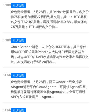
15:09
市场动态
金色财经报道，5月28日，据Deribit数据显示，名义价
值75亿美元加密期权明日到期交割，其中：·BTC期权
名义价值62.1亿美元，看跌/看涨比率0.88，最大痛点
7.5万美元；·ETH期权名义价值...
15:09
市场动态
ChainCatcher消息，去中心化USDD宣布，其生息代
币sUSDD正式登陆Pendle以太坊链91天固定收益市
场，标志USDD在DeFi收益场景与资金效率布局再获突
破。本次活动将于5月28日8:...
14:56
市场动态
金色财经报道，5月28日，阿里Qoder上线全托管
AIAgent运行平台CloudAgents，可提供Agent底座、
模型服务及运行环境等全栈Agent能力，企业可通过
API的方式直接调用，Agent...
14:56
市场动态